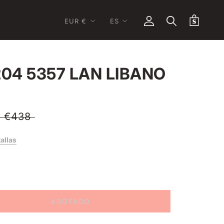
Moneda
Idioma
EUR €
ES
04 5357 LAN LIBANO
€438
tallas
AGOTADO