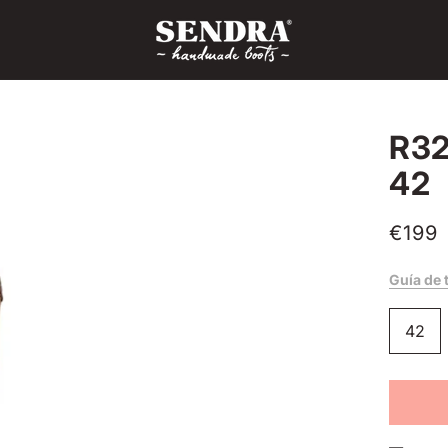
R32
42
€199
Guía de 
42