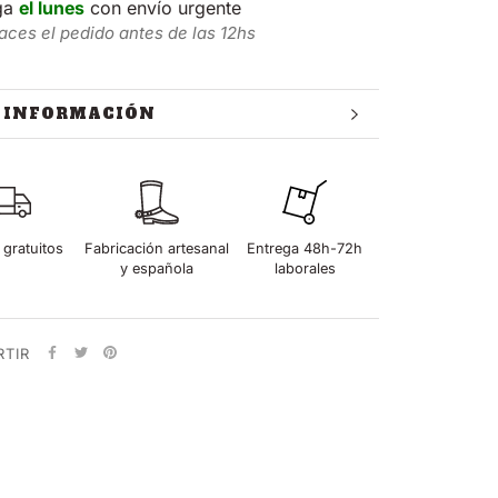
ga
el lunes
con envío urgente
aces el pedido antes de las 12hs
 INFORMACIÓN
 IMÁGENES
 gratuitos
Fabricación artesanal
Entrega 48h-72h
y española
laborales
TIR