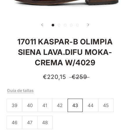
17011 KASPAR-B OLIMPIA
SIENA LAVA.DIFU MOKA-
CREMA W/4029
€220,15
€259
Guía de tallas
39
40
41
42
43
44
45
46
47
48