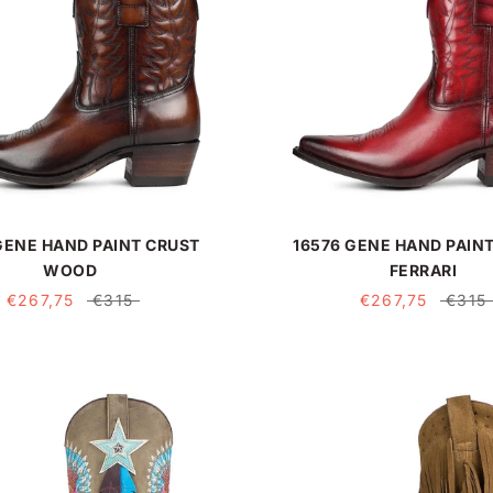
GENE HAND PAINT CRUST
16576 GENE HAND PAIN
WOOD
FERRARI
€267,75
€315
€267,75
€315