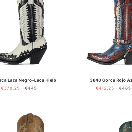
ca Laca Negro-Laca Hielo
3840 Gorca Rojo A
€378,25
€445
€412,25
€485