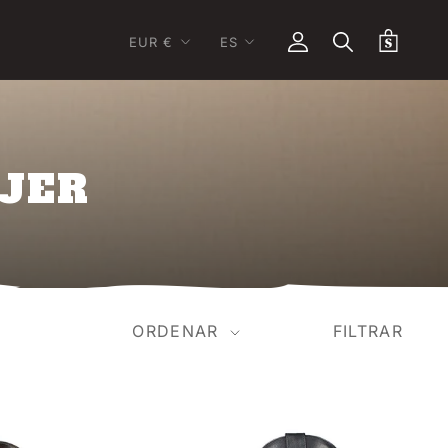
Moneda
Idioma
EUR €
ES
JER
ORDENAR
FILTRAR