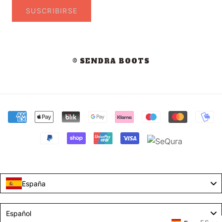
SUSCRIBIRSE
© SENDRA BOOTS
España
Language
Español
Idiom